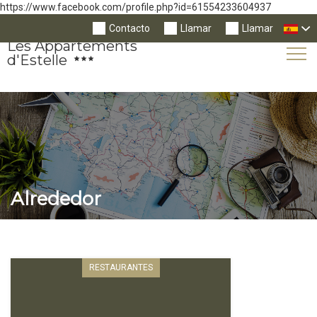
https://www.facebook.com/profile.php?id=61554233604937
Contacto
Llamar
Llamar
Les Appartements
Tog
d'Estelle
Nav
Alrededor
RESTAURANTES